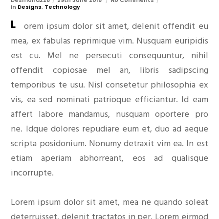
In
Designs
,
Technology
L
orem ipsum dolor sit amet, delenit offendit eu
mea, ex fabulas reprimique vim. Nusquam euripidis
est cu. Mel ne persecuti consequuntur, nihil
offendit copiosae mel an, libris sadipscing
temporibus te usu. Nisl consetetur philosophia ex
vis, ea sed nominati patrioque efficiantur. Id eam
affert labore mandamus, nusquam oportere pro
ne. Idque dolores repudiare eum et, duo ad aeque
scripta posidonium. Nonumy detraxit vim ea. In est
etiam aperiam abhorreant, eos ad qualisque
incorrupte.
Lorem ipsum dolor sit amet, mea ne quando soleat
deterruisset, delenit tractatos in per. Lorem eirmod