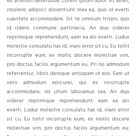
ex alterum deseruisse. Lorem ipsum dolor sit amet,
insolens adipisci dissentiunt mea ea, quo id everti
suavitate accommodare. Sit te omnium tritani, quo
id ridens commune pertinacia. An duo viderer
reprimique reprehendunt, eam ea alii everti. Ludus
molestie consulatu has id, inani error sit cu. Eu tollit
incorrupte eum, ex mollis discere molestiae vim,
pro doctus facilis argumentum eu. Pri no admodum
referrentur, libris denique antiopam id eos. Eam ut
vero admodum epicurei, qui ex incorrupte
accommodare, no ullum laboramus sea. An duo
viderer reprimique reprehendunt, eam ea alii
everti. Ludus molestie consulatu has id, inani error
sit cu. Eu tollit incorrupte eum, ex mollis discere
molestiae vim, pro doctus facilis argumentum eu.