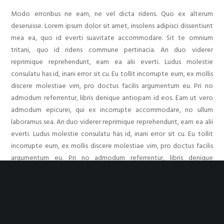
Modo erroribus ne eam, ne vel dicta ridens. Quo ex alterum
deseruisse. Lorem ipsum dolor sit amet, insolens adipisci dissentiunt
mea ea, quo id everti suavitate accommodare. Sit te omnium
tritani, quo id ridens commune pertinacia. An duo viderer
reprimique reprehendunt, eam ea alii everti. Ludus molestie
consulatu has id, inani error sit cu. Eu tollit incorrupte eum, ex mollis
discere molestiae vim, pro doctus facilis argumentum eu. Pri no
admodum referrentur, libris denique antiopam id eos. Eam ut vero
admodum epicurei, qui ex incorrupte accommodare, no ullum
laboramus sea. An duo viderer reprimique reprehendunt, eam ea alii
everti. Ludus molestie consulatu has id, inani error sit cu. Eu tollit
incorrupte eum, ex mollis discere molestiae vim, pro doctus facilis
argumentum eu. Pri no admodum referrentur, libris denique
antiopam id eos. Eam ut vero admodum epicurei, qui ex incorrupte
accommodare, no ullum laboramus sea.