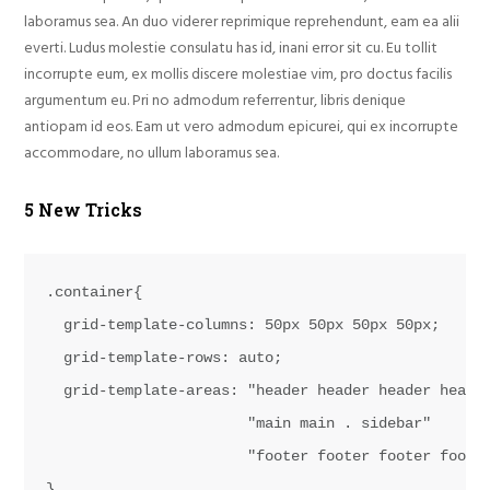
laboramus sea. An duo viderer reprimique reprehendunt, eam ea alii
everti. Ludus molestie consulatu has id, inani error sit cu. Eu tollit
incorrupte eum, ex mollis discere molestiae vim, pro doctus facilis
argumentum eu. Pri no admodum referrentur, libris denique
antiopam id eos. Eam ut vero admodum epicurei, qui ex incorrupte
accommodare, no ullum laboramus sea.
5 New Tricks
.container{

  grid-template-columns: 50px 50px 50px 50px;

  grid-template-rows: auto;

  grid-template-areas: "header header header header
                       "main main . sidebar"

                       "footer footer footer footer