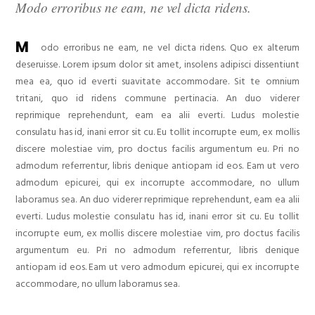
Modo erroribus ne eam, ne vel dicta ridens.
M
odo erroribus ne eam, ne vel dicta ridens. Quo ex alterum
deseruisse. Lorem ipsum dolor sit amet, insolens adipisci dissentiunt
mea ea, quo id everti suavitate accommodare. Sit te omnium
tritani, quo id ridens commune pertinacia. An duo viderer
reprimique reprehendunt, eam ea alii everti. Ludus molestie
consulatu has id, inani error sit cu. Eu tollit incorrupte eum, ex mollis
discere molestiae vim, pro doctus facilis argumentum eu. Pri no
admodum referrentur, libris denique antiopam id eos. Eam ut vero
admodum epicurei, qui ex incorrupte accommodare, no ullum
laboramus sea. An duo viderer reprimique reprehendunt, eam ea alii
everti. Ludus molestie consulatu has id, inani error sit cu. Eu tollit
incorrupte eum, ex mollis discere molestiae vim, pro doctus facilis
argumentum eu. Pri no admodum referrentur, libris denique
antiopam id eos. Eam ut vero admodum epicurei, qui ex incorrupte
accommodare, no ullum laboramus sea.