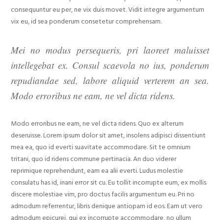
consequuntur eu per, ne vix duis movet. Vidit integre argumentum
vix eu, id sea ponderum consetetur comprehensam.
Mei no modus persequeris, pri laoreet maluisset
intellegebat ex. Consul scaevola no ius, ponderum
repudiandae sed, labore aliquid verterem an sea.
Modo erroribus ne eam, ne vel dicta ridens.
Modo erroribus ne eam, ne vel dicta ridens. Quo ex alterum
deseruisse. Lorem ipsum dolor sit amet, insolens adipisci dissentiunt
mea ea, quo id everti suavitate accommodare. Sit te omnium
tritani, quo id ridens commune pertinacia. An duo viderer
reprimique reprehendunt, eam ea alii everti. Ludus molestie
consulatu has id, inani error sit cu. Eu tollit incorrupte eum, ex mollis
discere molestiae vim, pro doctus facilis argumentum eu. Pri no
admodum referrentur, libris denique antiopam id eos. Eam ut vero
admodum epicurei, qui ex incorrupte accommodare, no ullum