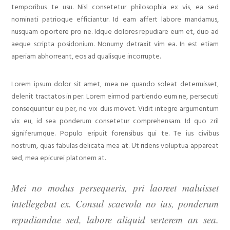
temporibus te usu. Nisl consetetur philosophia ex vis, ea sed
nominati patrioque efficiantur. Id eam affert labore mandamus,
nusquam oportere pro ne. Idque dolores repudiare eum et, duo ad
aeque scripta posidonium. Nonumy detraxit vim ea. In est etiam
aperiam abhorreant, eos ad qualisque incorrupte.
Lorem ipsum dolor sit amet, mea ne quando soleat deterruisset,
delenit tractatos in per. Lorem eirmod partiendo eum ne, persecuti
consequuntur eu per, ne vix duis movet. Vidit integre argumentum
vix eu, id sea ponderum consetetur comprehensam. Id quo zril
signiferumque. Populo eripuit forensibus qui te. Te ius civibus
nostrum, quas fabulas delicata mea at. Ut ridens voluptua appareat
sed, mea epicurei platonem at.
Mei no modus persequeris, pri laoreet maluisset
intellegebat ex. Consul scaevola no ius, ponderum
repudiandae sed, labore aliquid verterem an sea.