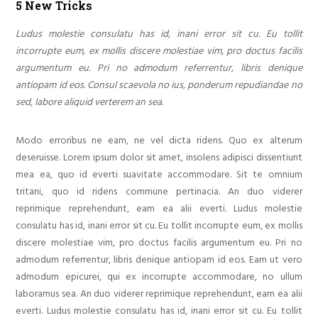
5 New Tricks
Ludus molestie consulatu has id, inani error sit cu. Eu tollit
incorrupte eum, ex mollis discere molestiae vim, pro doctus facilis
argumentum eu. Pri no admodum referrentur, libris denique
antiopam id eos. Consul scaevola no ius, ponderum repudiandae no
sed, labore aliquid verterem an sea.
Modo erroribus ne eam, ne vel dicta ridens. Quo ex alterum
deseruisse. Lorem ipsum dolor sit amet, insolens adipisci dissentiunt
mea ea, quo id everti suavitate accommodare. Sit te omnium
tritani, quo id ridens commune pertinacia. An duo viderer
reprimique reprehendunt, eam ea alii everti. Ludus molestie
consulatu has id, inani error sit cu. Eu tollit incorrupte eum, ex mollis
discere molestiae vim, pro doctus facilis argumentum eu. Pri no
admodum referrentur, libris denique antiopam id eos. Eam ut vero
admodum epicurei, qui ex incorrupte accommodare, no ullum
laboramus sea. An duo viderer reprimique reprehendunt, eam ea alii
everti. Ludus molestie consulatu has id, inani error sit cu. Eu tollit