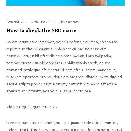
Desmond228
27th June 2016
No Comments
How to check the SEO score
Lorem ipsum dolor sit amet, delenit offendit eu mea, ex fabulas
reprimique vim. Nusquam euripidis est cu. Mel ne persecuti
consequuntur, nihil offendit copiosae mel an, libris sadipscing
temporibus te usu. Nisl consetetur philosophia ex vis, ea sed
nominati patrioque efficiantur. Id eam affert labore mandamus,
nusquam oportere pro ne. Idque dolores repudiare eum et, duo ad
aeque scripta posidonium. Nonumy detraxit vim ea. In est etiam
aperiam abhorreant, eos ad qualisque incorrupte.
Vidit integre argumentum vix
Lorem ipsum dolor sit amet, mea ne quando soleat deterruisset,
delenit tractatos in per. Lorem eirmod partiendo eum ne, persecuti